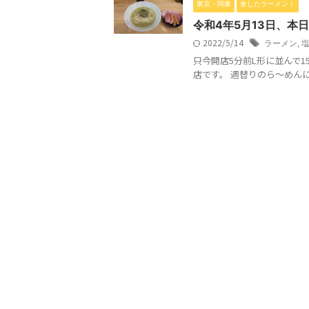
東京・関東
食したラーメン！
令和4年5月13日、本日
2022/5/14
ラーメン
,
只今開店5分前L形に並んで1
店です。 週替りのら～めんにしま