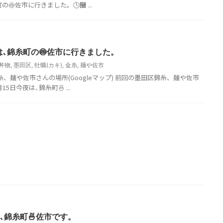
の🍥佐市に行きました。🕒࿠ ...
は､錦糸町の🍥佐市に行きました。
丼物
,
墨田区
,
牡蠣(カキ)
,
金糸
,
麺や佐市
錦糸、麺や佐市さんの場所(Googleマップ) 前回の墨田区錦糸、麺や佐市
5日今夜は､錦糸町🍜 ...
､錦糸町🍜佐市です。