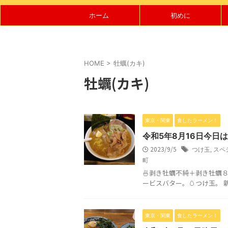
ホーム
初めに
HOME
>
牡蠣(カキ)
牡蠣(カキ)
東京・関東
食したラーメン！
令和5年8月16日今日
2023/9/5
つけ玉
,
スペ
町
🍜剥き牡蠣不純＋剥き牡蠣
ービスバター。🥚つけ玉。 
東京・関東
食したラーメン！