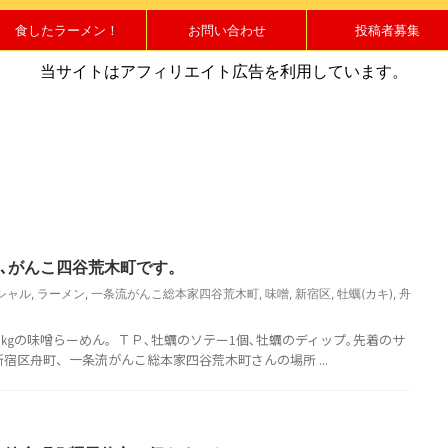
食したラーメン！
お問い合わせ
投稿者募集
当サイトはアフィリエイト広告を利用しています。
は､がんこ四谷荒木町です。
シャル
,
ラーメン
,
一条流がんこ総本家四谷荒木町
,
味噌
,
新宿区
,
牡蠣(カキ)
,
舟
８㎏の味噌らーめん。ＴＰ､牡蠣のソテー1個､牡蠣のディップ｡先着のサ
新宿区舟町、一条流がんこ総本家四谷荒木町さんの場所 ...