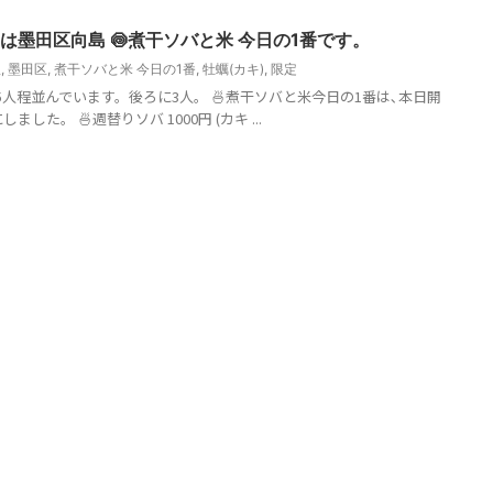
は墨田区向島 🍥煮干ソバと米 今日の1番です。
塩
,
墨田区
,
煮干ソバと米 今日の1番
,
牡蠣(カキ)
,
限定
5人程並んでいます。後ろに3人。 🍜煮干ソバと米今日の1番は､本日開
した。 🍜週替りソバ 1000円 (カキ ...