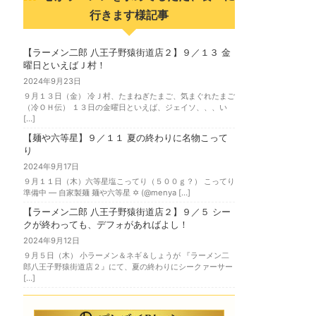
行きます様記事
【ラーメン二郎 八王子野猿街道店２】９／１３ 金
曜日といえばＪ村！
2024年9月23日
９月１３日（金） 冷Ｊ村、たまねぎたまご、気まぐれたまご
（冷ＯＨ伝） １３日の金曜日といえば、ジェイソ、、、い
[…]
【麺や六等星】９／１１ 夏の終わりに名物こって
り
2024年9月17日
９月１１日（木）六等星塩こってり（５００ｇ？） こってり
準備中 — 自家製麺 麺や六等星 ✡️ (@menya […]
【ラーメン二郎 八王子野猿街道店２】９／５ シー
クが終わっても、デフォがあればよし！
2024年9月12日
９月５日（木） 小ラーメン＆ネギ＆しょうが 『ラーメン二
郎八王子野猿街道店２』にて、夏の終わりにシークァーサー
[…]