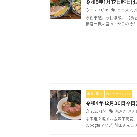
令和5年1月17日昨日
2023/1/26
ラーメン
,
🍜佐市麺。🍚牡蠣飯。 【
接客＝良い座ってからの待ち時
東京・関東
食したラーメン！
令和4年12月30日今
2023/1/4
あおさ
,
さん
🍜限定２蜆あおさ煮干蕎麦
(Googleマップ) 前回さんじ