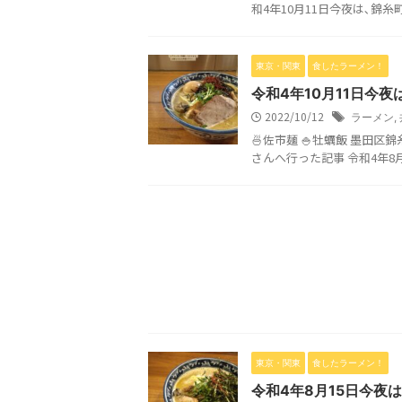
和4年10月11日今夜は､錦糸町
東京・関東
食したラーメン！
令和4年10月11日今夜
2022/10/12
ラーメン
,
🍜佐市麺 🍚牡蠣飯 墨田区
さんへ行った記事 令和4年8月1
東京・関東
食したラーメン！
令和4年8月15日今夜は