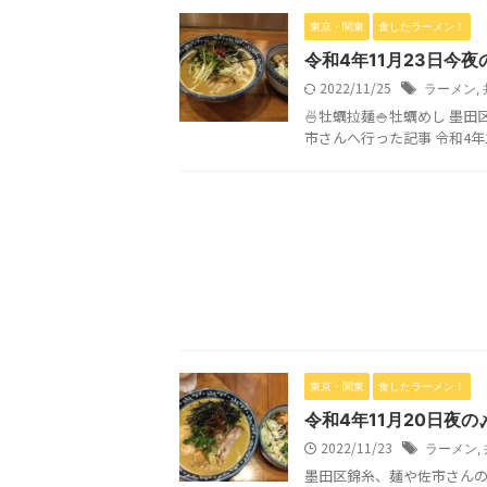
東京・関東
食したラーメン！
令和4年11月23日今夜
2022/11/25
ラーメン
,
🍜牡蠣拉麺🍚牡蠣めし 墨田
市さんへ行った記事 令和4年10
東京・関東
食したラーメン！
令和4年11月20日夜
2022/11/23
ラーメン
,
墨田区錦糸、麺や佐市さんの場