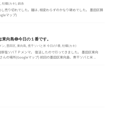
区
,
牡蠣(カキ)
,
錦糸
牡蠣めし売り切れでした。麺は､相変わらずのかなり硬めでした。 墨田区錦
gleマップ)
は東向島🍥今日の１番です。
メン
,
墨田区
,
東向島
,
煮干ソバと米 今日の1番
,
牡蠣(カキ)
の濃厚塩ソバＴＰメンマ。 復活したので行ってきました。 墨田区東向
んの場所(Googleマップ) 前回の墨田区東向島、煮干ソバと米 ...