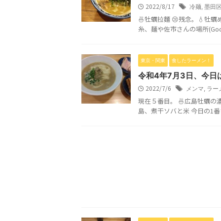
2022/8/17
冷麺
,
墨田
🍜牡蠣拉麵 😢残念。💧
糸、麺や佐市さんの場所(Goo
東京・関東
食したラーメン！
令和4年7月3日、今日
2022/7/6
メンマ
,
ラー
現在５番目。 🍜広島牡蠣
島、煮干ソバと米 今日の1番さ