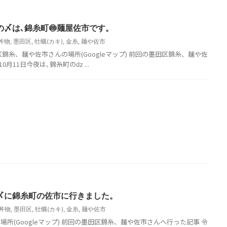
の〆は､錦糸町🍥麺屋佐市です。
丼物
,
墨田区
,
牡蠣(カキ)
,
金糸
,
麺や佐市
区錦糸、麺や佐市さんの場所(Googleマップ) 前回の墨田区錦糸、麺や佐
月11日今夜は､錦糸町のǳ ...
の〆に錦糸町の佐市に行きました。
丼物
,
墨田区
,
牡蠣(カキ)
,
金糸
,
麺や佐市
所(Googleマップ) 前回の墨田区錦糸、麺や佐市さんへ行った記事 令