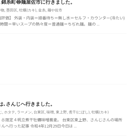
は､錦糸町🍥麺屋佐市に行きました。
丼物
,
墨田区
,
牡蠣(カキ)
,
金糸
,
麺や佐市
食者評価】 外装・内装＝順番待ち＝無し水＝セルフ・カウンター(冷たい)
間＝早いスープの熱々度＝普通麺＝ちぢれ麺。麺の ...
日は､さんじへ行きました。
じ
,
ホタテ
,
ラーメン
,
台東区
,
味噌
,
東上野
,
煮干(にぼし)
,
牡蠣(カキ)
。 🍜限定４帆立煮干牡蠣味噌蕎麦。 台東区東上野、さんじさんの場所
さんへ行った記事 令和4年12月29日今日は ...