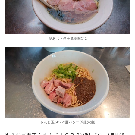
蜆あおさ煮干蕎麦限定2
さんじ玉SP2Ｗ肝バター(烏賊&鮑)