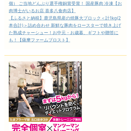
個） ご当地どんぶり選手権銅賞受賞！ 国産豚肉 冷凍【お
肉博士がいるお店 喜多八食肉店】
【ふるさと納税】鹿児島県産の焼豚大ブロック＜計1kg(2
本合計)＞詰め合わせ 新鮮な豚肉をロースターで焼き上げ
た熟成チャーシュー！お中元・お歳暮、ギフトや贈答に
も！【薩摩ファームブロスト】