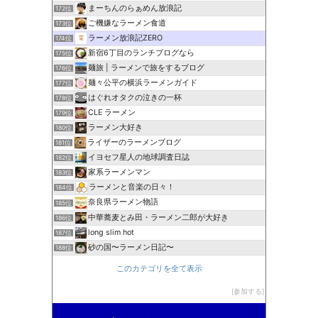
まーちんのらぁめん放浪記
172位
ご機嫌なラーメン食道
173位
ラーメン放浪記ZERO
174位
新宿6丁目のランチブログなら
175位
麺旅 | ラーメンで旅をするブログ
176位
麺々公平の横浜ラーメンガイド
177位
はぐれオタクの泣きの一杯
178位
CLE ラーメン
179位
ラーメン大好き
180位
ライザーのラーメンブログ
181位
イヨセフ星人の地球調査日誌
182位
家系ラーメンマン
183位
ラーメンと音楽の日々！
184位
奈良県ラーメン物語
185位
中華蕎麦とみ田・ラーメン二郎が大好き
186位
long slim hot
187位
砂の国〜ラーメン日記〜
188位
このカテゴリを全て表示
参加する