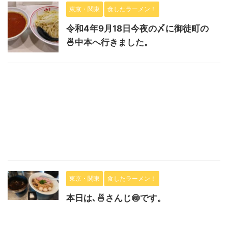
東京・関東
食したラーメン！
令和4年9月18日今夜の〆に御徒町の
🍜中本へ行きました。
東京・関東
食したラーメン！
本日は､🍜さんじ🍥です。