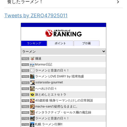
食したラーメン！
Tweets by ZERO47925011
ランキング
ポイント
ブロ画
麺速
160位
Mormor日記
161位
ラーメンと音楽の日々！
162位
ラーメン LOVE DIARY by 琉球泡盛
163位
solarsoda-gourmet
164位
へべれけの日々
165位
旅とめしとエトセトラ
166位
40歳前後 独身リーマンたけしの日常雑談
167位
macha-sanの徒然なるままに。
168位
インタラクティブ・セールス麺の備忘録
169位
ラーメンと音楽の日々！
170位
札幌 ラーメン行脚!!
171位