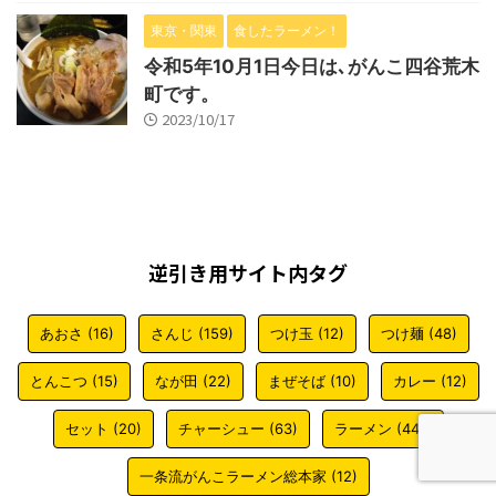
東京・関東
食したラーメン！
令和5年10月1日今日は､がんこ四谷荒木
町です。
2023/10/17
逆引き用サイト内タグ
あおさ
(16)
さんじ
(159)
つけ玉
(12)
つけ麺
(48)
とんこつ
(15)
なが田
(22)
まぜそば
(10)
カレー
(12)
セット
(20)
チャーシュー
(63)
ラーメン
(441)
一条流がんこラーメン総本家
(12)