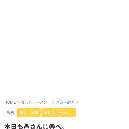
HOME
>
食したラーメン！
>
東京・関東
>
広告
東京・関東
食したラーメン！
本日も🍜さんじ🍥へ。