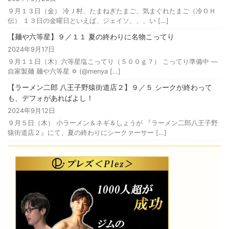
９月１３日（金） 冷Ｊ村、たまねぎたまご、気まぐれたまご（冷ＯＨ
伝） １３日の金曜日といえば、ジェイソ、、、い […]
【麺や六等星】９／１１ 夏の終わりに名物こってり
2024年9月17日
９月１１日（木）六等星塩こってり（５００ｇ？） こってり準備中 —
自家製麺 麺や六等星 ✡️ (@menya […]
【ラーメン二郎 八王子野猿街道店２】９／５ シークが終わって
も、デフォがあればよし！
2024年9月12日
９月５日（木） 小ラーメン＆ネギ＆しょうが 『ラーメン二郎八王子野
猿街道店２』にて、夏の終わりにシークァーサー […]