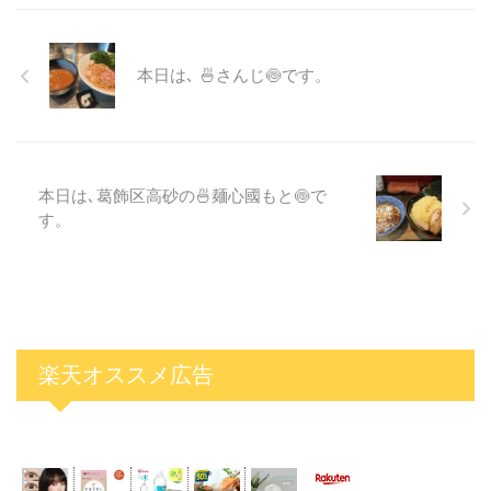
本日は､ 🍜さんじ🍥です。
本日は､葛飾区高砂の🍜麺心國もと🍥で
す。
楽天オススメ広告