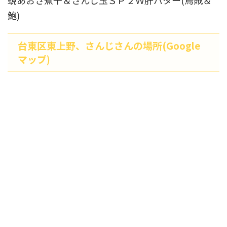
蜆あおさ煮干＆さんじ玉ＳＰ２Ｗ肝バター(烏賊＆
鮑)
台東区東上野、さんじさんの場所(Google
マップ)