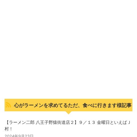
心がラーメンを求めてるただ、食べに行きます様記事
【ラーメン二郎 八王子野猿街道店２】９／１３ 金曜日といえばＪ
村！
2024年9月23日