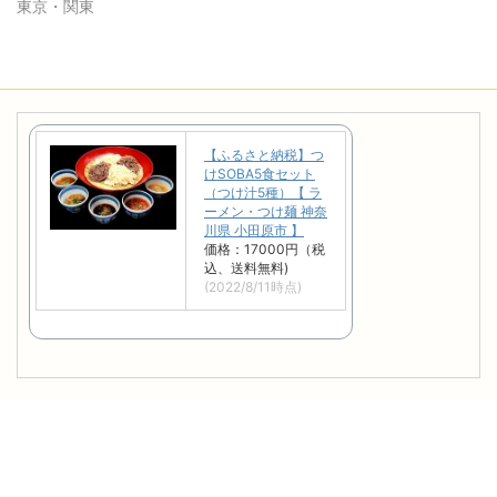
東京・関東
【ふるさと納税】つ
けSOBA5食セット
（つけ汁5種）【 ラ
ーメン・つけ麺 神奈
川県 小田原市 】
価格：17000円（税
込、送料無料)
(2022/8/11時点)