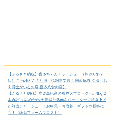
【ふるさと納税】喜多ちゃんチャーシュー（約200g×2
個） ご当地どんぶり選手権銅賞受賞！ 国産豚肉 冷凍【お
肉博士がいるお店 喜多八食肉店】
【ふるさと納税】鹿児島県産の焼豚大ブロック＜計1kg(2
本合計)＞詰め合わせ 新鮮な豚肉をロースターで焼き上げ
た熟成チャーシュー！お中元・お歳暮、ギフトや贈答に
も！【薩摩ファームブロスト】