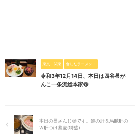
東京・関東
食したラーメン！
令和3年12月14日、本日は四谷🍜が
んこ一条流総本家🍥
本日の🍜さんじ🍥です。鮑の肝＆烏賊肝の
Ｗ肝つけ蕎麦(特盛)