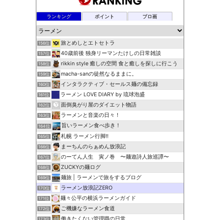
ランキング
ポイント
ブロ画
旅とめしとエトセトラ
156位
40歳前後 独身リーマンたけしの日常雑談
157位
rikkin style 癒しの空間 食と癒しを探しに行こう
158位
macha-sanの徒然なるままに。
159位
インタラクティブ・セールス麺の備忘録
160位
ラーメン LOVE DIARY by 琉球泡盛
161位
面倒臭がり屋のダイエット物語
162位
ラーメンと音楽の日々！
163位
旨いラーメン食べ歩き！
164位
札幌 ラーメン行脚!!
165位
まーちんのらぁめん放浪記
166位
のーてん人生 寅ノ巻 〜麺遊詩人旅巡譚〜
167位
ZUCKYの麺ログ
168位
麺旅 | ラーメンで旅をするブログ
169位
ラーメン放浪記ZERO
170位
麺々公平の横浜ラーメンガイド
171位
ご機嫌なラーメン食道
172位
働きたくない管理職の日常
173位