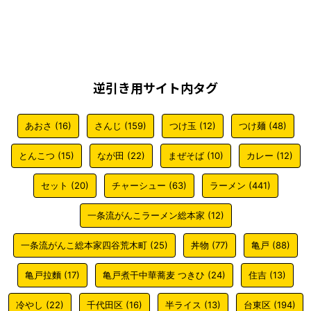
逆引き用サイト内タグ
あおさ
(16)
さんじ
(159)
つけ玉
(12)
つけ麺
(48)
とんこつ
(15)
なが田
(22)
まぜそば
(10)
カレー
(12)
セット
(20)
チャーシュー
(63)
ラーメン
(441)
一条流がんこラーメン総本家
(12)
一条流がんこ総本家四谷荒木町
(25)
丼物
(77)
亀戸
(88)
亀戸拉麵
(17)
亀戸煮干中華蕎麦 つきひ
(24)
住吉
(13)
冷やし
(22)
千代田区
(16)
半ライス
(13)
台東区
(194)