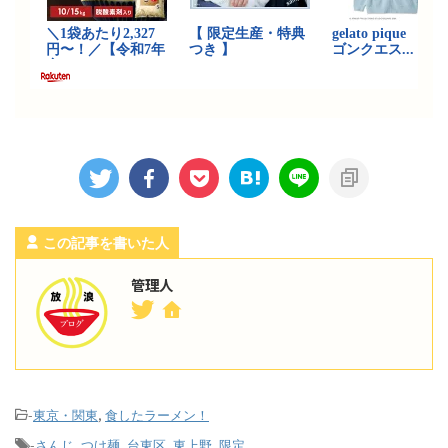
この記事を書いた人
管理人
-
,
東京・関東
食したラーメン！
-
,
,
,
,
さんじ
つけ麺
台東区
東上野
限定