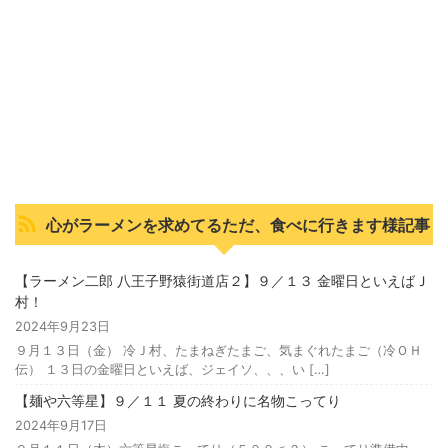
心がラーメンを求めてるただ、食べに行きます様記事
【ラーメン二郎 八王子野猿街道店２】９／１３ 金曜日といえばＪ
村！
2024年9月23日
９月１３日（金） 冷Ｊ村、たまねぎたまご、気まぐれたまご（冷ＯＨ
伝） １３日の金曜日といえば、ジェイソ、、、い […]
【麺や六等星】９／１１ 夏の終わりに名物こってり
2024年9月17日