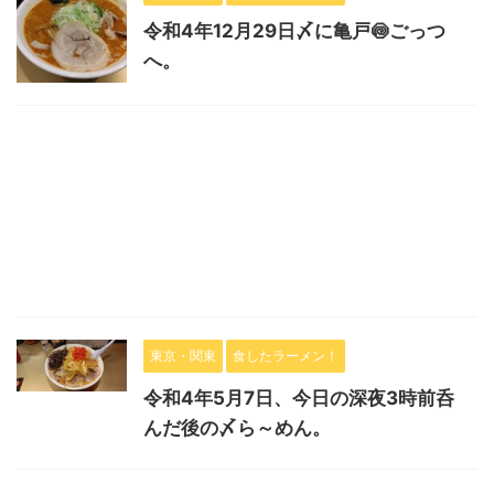
令和4年12月29日〆に亀戸🍥ごっつ
へ。
東京・関東
食したラーメン！
令和4年5月7日、今日の深夜3時前呑
んだ後の〆ら～めん。