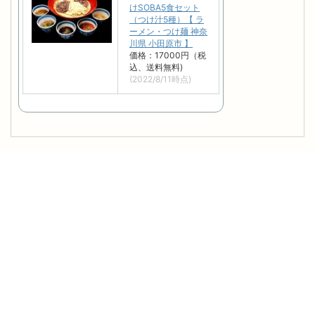
けSOBA5食セット
（つけ汁5種）【 ラ
ーメン・つけ麺 神奈
川県 小田原市 】
価格：17000円（税
込、送料無料)
(2022/8/11時点)