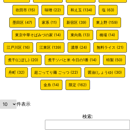
吹田市
(15)
味噌
(22)
和え玉
(134)
塩
(63)
墨田区
(47)
家系
(11)
新宿区
(39)
東上野
(159)
東京中華そばみづの家
(14)
東向島
(13)
橋場
(14)
江戸川区
(16)
江東区
(139)
濃厚
(24)
無料ライス
(21)
煮干(にぼし)
(20)
煮干ソバと米 今日の1番
(14)
特製
(50)
舟町
(32)
超ごってり麺 ごっつ
(22)
醤油(しょうゆ)
(30)
金糸
(14)
限定
(162)
件表示
検索: