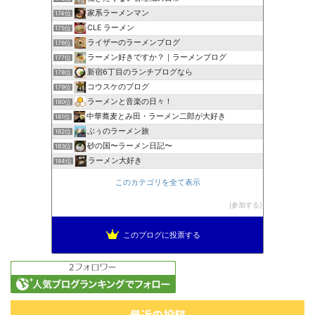
家系ラーメンマン
174位
CLE ラーメン
175位
ライザーのラーメンブログ
176位
ラーメン好きですか？｜ラーメンブログ
177位
新宿6丁目のランチブログなら
178位
コウスケのブログ
179位
ラーメンと音楽の日々！
180位
中華蕎麦とみ田・ラーメン二郎が大好き
181位
ぶぅのラーメン旅
182位
砂の国〜ラーメン日記〜
183位
ラーメン大好き
184位
このカテゴリを全て表示
参加する
このブログに投票する
最近の投稿