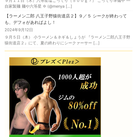
９月１１日（木）六等星塩こってり（５００ｇ？） こってり準備中 —
自家製麺 麺や六等星 ✡️ (@menya […]
【ラーメン二郎 八王子野猿街道店２】９／５ シークが終わって
も、デフォがあればよし！
2024年9月12日
９月５日（木） 小ラーメン＆ネギ＆しょうが 『ラーメン二郎八王子野
猿街道店２』にて、夏の終わりにシークァーサー […]