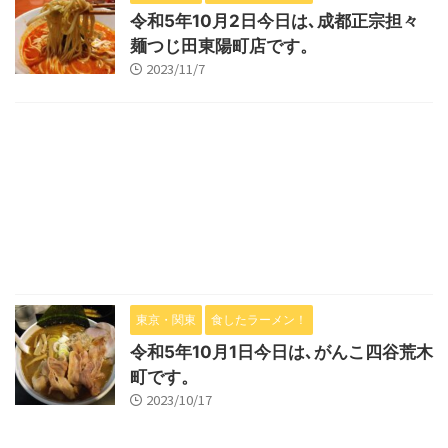
令和5年10月2日今日は､成都正宗担々
麺つじ田東陽町店です。
2023/11/7
東京・関東
食したラーメン！
令和5年10月1日今日は､がんこ四谷荒木
町です。
2023/10/17