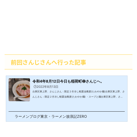
前回さんじさんへ行った記事
令和4年8月12日今日も稲荷町🍥さんじへ。
🕒️2022年8月13日
台東区東上野、さんじさん：限定２🍜冷し蜆醤油蕎麦(たわやか麺)台東区東上野、さ
んじさん：限定２🍜冷し蜆醤油蕎麦(たわやか麺) ・スープと麺台東区東上野、さん
じ
ラーメンブログ東京・ラーメン放浪記ZERO