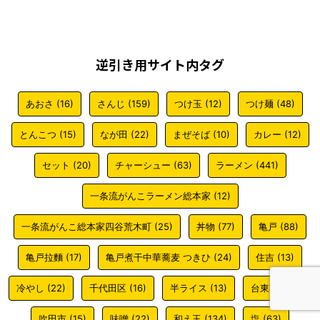
逆引き用サイト内タグ
あおさ
(16)
さんじ
(159)
つけ玉
(12)
つけ麺
(48)
とんこつ
(15)
なが田
(22)
まぜそば
(10)
カレー
(12)
セット
(20)
チャーシュー
(63)
ラーメン
(441)
一条流がんこラーメン総本家
(12)
一条流がんこ総本家四谷荒木町
(25)
丼物
(77)
亀戸
(88)
亀戸拉麵
(17)
亀戸煮干中華蕎麦 つきひ
(24)
住吉
(13)
冷やし
(22)
千代田区
(16)
半ライス
(13)
台東区
(194)
吹田市
(15)
味噌
(22)
和え玉
(134)
塩
(63)