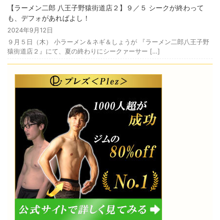
【ラーメン二郎 八王子野猿街道店２】９／５ シークが終わって
も、デフォがあればよし！
2024年9月12日
９月５日（木） 小ラーメン＆ネギ＆しょうが 『ラーメン二郎八王子野
猿街道店２』にて、夏の終わりにシークァーサー […]