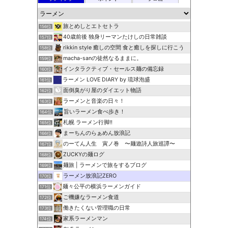
旅とめしとエトセトラ
156位
40歳前後 独身リーマンたけしの日常雑談
157位
rikkin style 癒しの空間 食と癒しを探しに行こう
158位
macha-sanの徒然なるままに。
159位
インタラクティブ・セールス麺の備忘録
160位
ラーメン LOVE DIARY by 琉球泡盛
161位
面倒臭がり屋のダイエット物語
162位
ラーメンと音楽の日々！
163位
旨いラーメン食べ歩き！
164位
札幌 ラーメン行脚!!
165位
まーちんのらぁめん放浪記
166位
のーてん人生 寅ノ巻 〜麺遊詩人旅巡譚〜
167位
ZUCKYの麺ログ
168位
麺旅 | ラーメンで旅をするブログ
169位
ラーメン放浪記ZERO
170位
麺々公平の横浜ラーメンガイド
171位
ご機嫌なラーメン食道
172位
働きたくない管理職の日常
173位
家系ラーメンマン
174位