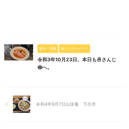
東京・関東
食したラーメン！
令和3年10月23日、本日も🍜さんじ
🍥へ。
令和4年9月7日山珍庵 下呂市