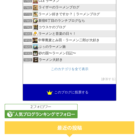
CLE ラーメン
175位
ライザーのラーメンブログ
176位
ラーメン好きですか？｜ラーメンブログ
177位
新宿6丁目のランチブログなら
178位
コウスケのブログ
179位
ラーメンと音楽の日々！
180位
中華蕎麦とみ田・ラーメン二郎が大好き
181位
ぶぅのラーメン旅
182位
砂の国〜ラーメン日記〜
183位
ラーメン大好き
184位
このカテゴリを全て表示
参加する
このブログに投票する
最近の投稿