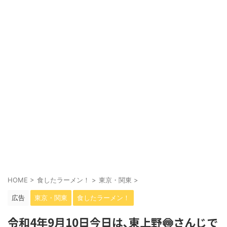
HOME
>
食したラーメン！
>
東京・関東
>
広告
東京・関東
食したラーメン！
令和4年9月10日今日は､東上野🍥さんじで