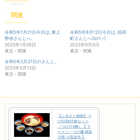
関連
令和5年1月21日今日は､東上
令和5年8月12日今日は､稲荷
野🍥さんじへ。
町さんじへGo🏃💨
2023年1月26日
2023年9月5日
東京・関東
東京・関東
令和5年2月27日のさんじ。
2023年3月12日
東京・関東
【ふるさと納税】つ
けSOBA5食セット
（つけ汁5種）【 ラ
ーメン・つけ麺 神奈
川県 小田原市 】