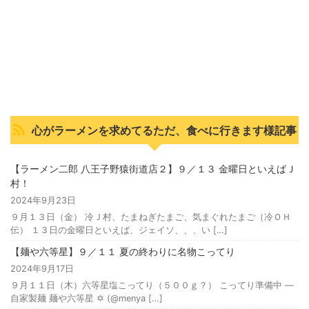
心がラーメンを求めてるただ、食べに行きます様記事
【ラーメン二郎 八王子野猿街道店２】９／１３ 金曜日といえばＪ
村！
2024年9月23日
９月１３日（金） 冷Ｊ村、たまねぎたまご、気まぐれたまご（冷ＯＨ
伝） １３日の金曜日といえば、ジェイソ、、、い […]
【麺や六等星】９／１１ 夏の終わりに名物こってり
2024年9月17日
９月１１日（木）六等星塩こってり（５００ｇ？） こってり準備中 —
自家製麺 麺や六等星 ✡️ (@menya […]