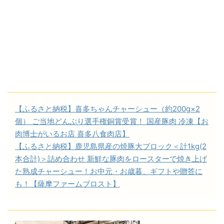
【ふるさと納税】喜多ちゃんチャーシュー（約200g×2
個） ご当地どんぶり選手権銅賞受賞！ 国産豚肉 冷凍【お
肉博士がいるお店 喜多八食肉店】
【ふるさと納税】鹿児島県産の焼豚大ブロック＜計1kg(2
本合計)＞詰め合わせ 新鮮な豚肉をロースターで焼き上げ
た熟成チャーシュー！お中元・お歳暮、ギフトや贈答に
も！【薩摩ファームブロスト】