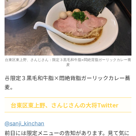
台東区東上野、さんじさん：限定３黒毛和牛脂×悶絶背脂ガーリックカレー蕎
麦
🍜限定３黒毛和牛脂×悶絶背脂ガーリックカレー蕎
麦。
台東区東上野、さんじさんの大将Twitter
@sanji_kinchan
前日には限定メニューの告知があります。見て気に