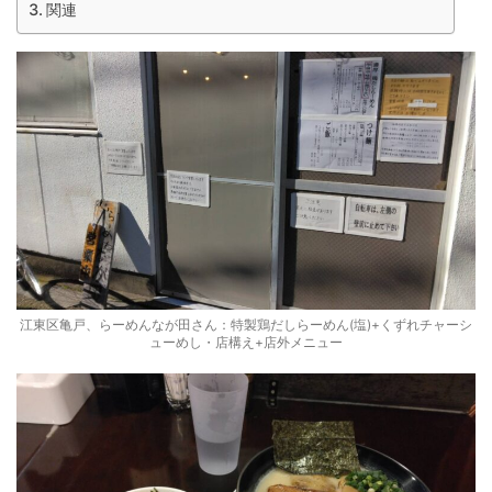
関連
江東区亀戸、らーめんなが田さん：特製鶏だしらーめん(塩)+くずれチャーシ
ューめし・店構え+店外メニュー