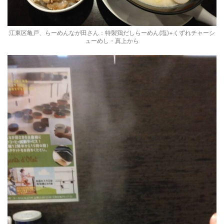
江東区亀戸、らーめんなが田さん：特製鶏だしらーめん(塩)+くずれチャーシ
ューめし・真上から