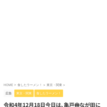
HOME
>
食したラーメン！
>
東京・関東
>
広告
東京・関東
食したラーメン！
令和4年12月18日今日は､亀戸🍥なが田に