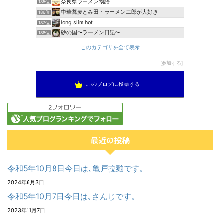
奈良県ラーメン物語
185位
中華蕎麦とみ田・ラーメン二郎が大好き
186位
long slim hot
187位
砂の国〜ラーメン日記〜
188位
このカテゴリを全て表示
参加する
このブログに投票する
最近の投稿
令和5年10月8日今日は､亀戸拉麺です。
2024年6月3日
令和5年10月7日今日は､さんじです。
2023年11月7日