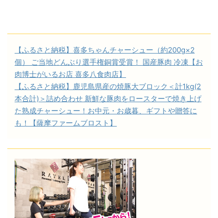
【ふるさと納税】喜多ちゃんチャーシュー（約200g×2
個） ご当地どんぶり選手権銅賞受賞！ 国産豚肉 冷凍【お
肉博士がいるお店 喜多八食肉店】
【ふるさと納税】鹿児島県産の焼豚大ブロック＜計1kg(2
本合計)＞詰め合わせ 新鮮な豚肉をロースターで焼き上げ
た熟成チャーシュー！お中元・お歳暮、ギフトや贈答に
も！【薩摩ファームブロスト】