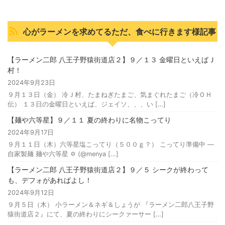
心がラーメンを求めてるただ、食べに行きます様記事
【ラーメン二郎 八王子野猿街道店２】９／１３ 金曜日といえばＪ
村！
2024年9月23日
９月１３日（金） 冷Ｊ村、たまねぎたまご、気まぐれたまご（冷ＯＨ
伝） １３日の金曜日といえば、ジェイソ、、、い […]
【麺や六等星】９／１１ 夏の終わりに名物こってり
2024年9月17日
９月１１日（木）六等星塩こってり（５００ｇ？） こってり準備中 —
自家製麺 麺や六等星 ✡️ (@menya […]
【ラーメン二郎 八王子野猿街道店２】９／５ シークが終わって
も、デフォがあればよし！
2024年9月12日
９月５日（木） 小ラーメン＆ネギ＆しょうが 『ラーメン二郎八王子野
猿街道店２』にて、夏の終わりにシークァーサー […]