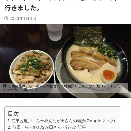
行きました。
2023年1月4日
江東区亀戸、らーめんなが田さん：特製鶏だしらーめん(塩)+くずれチャー
シューめし・真上から
目次
江東区亀戸、らーめんなが田さんの場所(Googleマップ)
前回、らーめんなが田さんへ行った記事