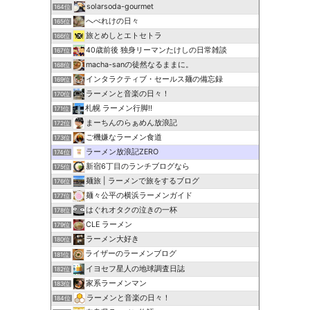
solarsoda-gourmet
164位
へべれけの日々
165位
旅とめしとエトセトラ
166位
40歳前後 独身リーマンたけしの日常雑談
167位
macha-sanの徒然なるままに。
168位
インタラクティブ・セールス麺の備忘録
169位
ラーメンと音楽の日々！
170位
札幌 ラーメン行脚!!
171位
まーちんのらぁめん放浪記
172位
ご機嫌なラーメン食道
173位
ラーメン放浪記ZERO
174位
新宿6丁目のランチブログなら
175位
麺旅 | ラーメンで旅をするブログ
176位
麺々公平の横浜ラーメンガイド
177位
はぐれオタクの泣きの一杯
178位
CLE ラーメン
179位
ラーメン大好き
180位
ライザーのラーメンブログ
181位
イヨセフ星人の地球調査日誌
182位
家系ラーメンマン
183位
ラーメンと音楽の日々！
184位