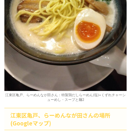
江東区亀戸、らーめんなが田さん：特製鶏だしらーめん(塩)+くずれチャーシ
ューめし・スープと麺2
江東区亀戸、らーめんなが田さんの場所
(Googleマップ)