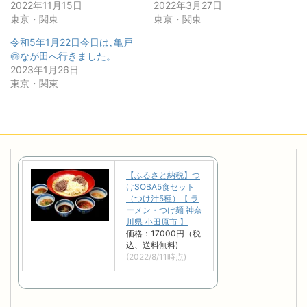
2022年11月15日
2022年3月27日
東京・関東
東京・関東
令和5年1月22日今日は､亀戸
🍥なが田へ行きました。
2023年1月26日
東京・関東
【ふるさと納税】つ
けSOBA5食セット
（つけ汁5種）【 ラ
ーメン・つけ麺 神奈
川県 小田原市 】
価格：17000円（税
込、送料無料)
(2022/8/11時点)