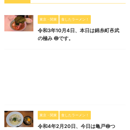
東京・関東
食したラーメン！
令和3年10月4日、本日は錦糸町🍜武
の極み 🍥です。
東京・関東
食したラーメン！
令和4年2月20日、今日は亀戸🍥つ