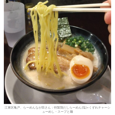
江東区亀戸、らーめんなが田さん：特製鶏だしらーめん(塩)+くずれチャーシ
ューめし・スープと麺