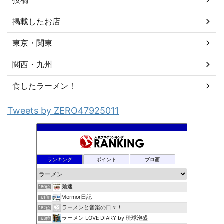
掲載したお店
東京・関東
関西・九州
食したラーメン！
Tweets by ZERO47925011
ランキング
ポイント
ブロ画
麺速
160位
Mormor日記
161位
ラーメンと音楽の日々！
162位
ラーメン LOVE DIARY by 琉球泡盛
163位