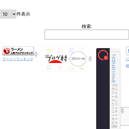
件表示
検索:
ブ
ラーメンランキング
ロ
グ
サ
ー
ク
ル
ブロ
グに
フォ
ーカ
スし
たコ
ミュ
ニテ
ィー
サー
ビス
(SN