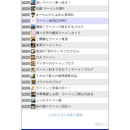
旨いラーメン食べ歩き！
169位
札幌 ラーメン行脚!!
170位
まーちんのらぁめん放浪記
171位
ラーメン放浪記ZERO
172位
麺旅 | ラーメンで旅をするブログ
173位
麺々公平の横浜ラーメンガイド
174位
ご機嫌なラーメン食道
175位
家系ラーメンマン
176位
新宿6丁目のランチブログなら
177位
CLE ラーメン
178位
ライザーのラーメンブログ
179位
ラーメン好きですか？｜ラーメンブログ
180位
イヨセフ星人の地球調査日誌
181位
コウスケのブログ
182位
ラーメンと音楽の日々！
183位
中華蕎麦とみ田・ラーメン二郎が大好き
184位
ぶぅのラーメン旅
185位
砂の国〜ラーメン日記〜
186位
このカテゴリを全て表示
参加する