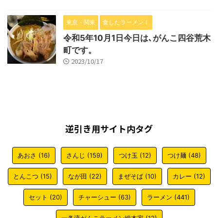
東京・関東
食したラーメン！
令和5年10月1日今日は､がんこ四谷荒木
町です。
2023/10/17
逆引き用サイト内タグ
あおさ
(16)
さんじ
(159)
つけ玉
(12)
つけ麺
(48)
とんこつ
(15)
なが田
(22)
まぜそば
(10)
カレー
(12)
セット
(20)
チャーシュー
(63)
ラーメン
(441)
一条流がんこラーメン総本家
(12)