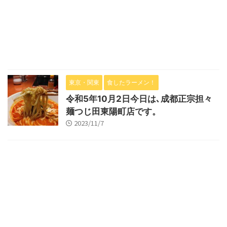
東京・関東
食したラーメン！
令和5年10月2日今日は､成都正宗担々
麺つじ田東陽町店です。
2023/11/7