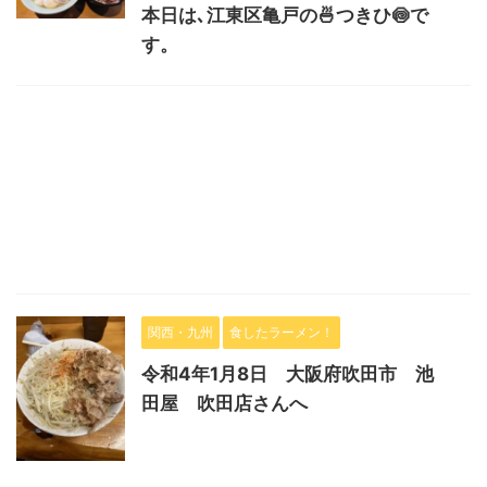
本日は､江東区亀戸の🍜つきひ🍥で
す。
関西・九州
食したラーメン！
令和4年1月8日 大阪府吹田市 池
田屋 吹田店さんへ