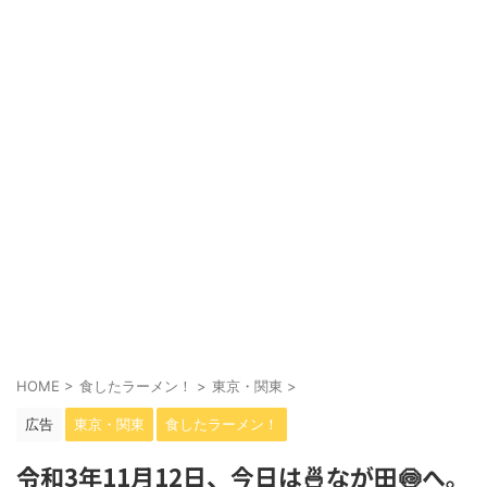
HOME
>
食したラーメン！
>
東京・関東
>
広告
東京・関東
食したラーメン！
令和3年11月12日、今日は🍜なが田🍥へ。