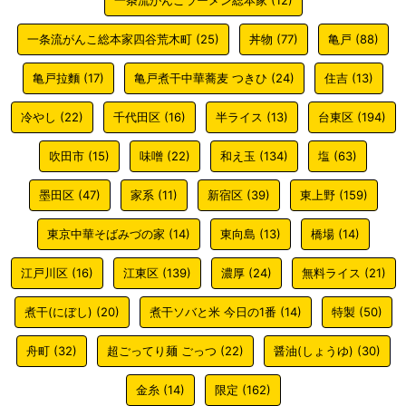
一条流がんこ総本家四谷荒木町
(25)
丼物
(77)
亀戸
(88)
亀戸拉麵
(17)
亀戸煮干中華蕎麦 つきひ
(24)
住吉
(13)
冷やし
(22)
千代田区
(16)
半ライス
(13)
台東区
(194)
吹田市
(15)
味噌
(22)
和え玉
(134)
塩
(63)
墨田区
(47)
家系
(11)
新宿区
(39)
東上野
(159)
東京中華そばみづの家
(14)
東向島
(13)
橋場
(14)
江戸川区
(16)
江東区
(139)
濃厚
(24)
無料ライス
(21)
煮干(にぼし)
(20)
煮干ソバと米 今日の1番
(14)
特製
(50)
舟町
(32)
超ごってり麺 ごっつ
(22)
醤油(しょうゆ)
(30)
金糸
(14)
限定
(162)