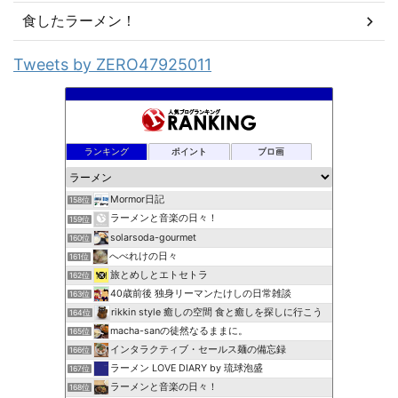
食したラーメン！
Tweets by ZERO47925011
ランキング
ポイント
ブロ画
Mormor日記
158位
ラーメンと音楽の日々！
159位
solarsoda-gourmet
160位
へべれけの日々
161位
旅とめしとエトセトラ
162位
40歳前後 独身リーマンたけしの日常雑談
163位
rikkin style 癒しの空間 食と癒しを探しに行こう
164位
macha-sanの徒然なるままに。
165位
インタラクティブ・セールス麺の備忘録
166位
ラーメン LOVE DIARY by 琉球泡盛
167位
ラーメンと音楽の日々！
168位