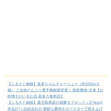
【ふるさと納税】喜多ちゃんチャーシュー（約200g×2
個） ご当地どんぶり選手権銅賞受賞！ 国産豚肉 冷凍【お
肉博士がいるお店 喜多八食肉店】
【ふるさと納税】鹿児島県産の焼豚大ブロック＜計1kg(2
本合計)＞詰め合わせ 新鮮な豚肉をロースターで焼き上げ