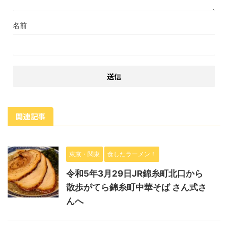
名前
関連記事
東京・関東
食したラーメン！
令和5年3月29日JR錦糸町北口から
散歩がてら錦糸町中華そば さん式さ
んへ