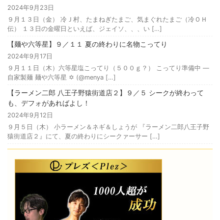
2024年9月23日
９月１３日（金） 冷Ｊ村、たまねぎたまご、気まぐれたまご（冷ＯＨ
伝） １３日の金曜日といえば、ジェイソ、、、い […]
【麺や六等星】９／１１ 夏の終わりに名物こってり
2024年9月17日
９月１１日（木）六等星塩こってり（５００ｇ？） こってり準備中 —
自家製麺 麺や六等星 ✡️ (@menya […]
【ラーメン二郎 八王子野猿街道店２】９／５ シークが終わって
も、デフォがあればよし！
2024年9月12日
９月５日（木） 小ラーメン＆ネギ＆しょうが 『ラーメン二郎八王子野
猿街道店２』にて、夏の終わりにシークァーサー […]