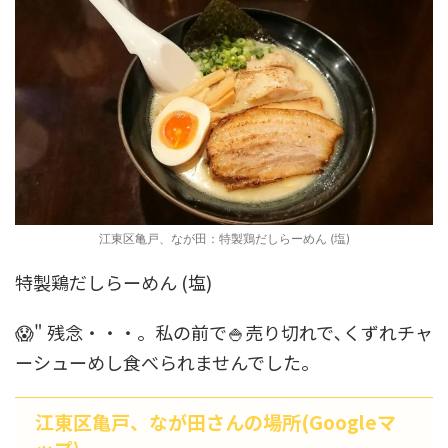
江東区亀戸、なが田：特製鶏だしらーめん (塩)
特製鶏だしらーめん (塩)
😱" 残念・・・。私の前で🍚売り切れで､くずれチャ
ーシューめし食べられませんでした｡
江東区亀戸、なが田さんの場所(Googleマ