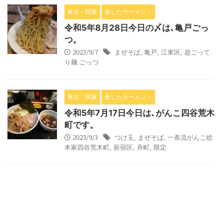
東京・関東
食したラーメン！
令和5年8月28日今日の〆は､亀戸ごっ
つ。
2023/9/7
まぜそば
,
亀戸
,
江東区
,
超ごって
り麺 ごっつ
東京・関東
食したラーメン！
令和5年7月17日今日は､がんこ四谷荒木
町です。
2023/9/3
つけ玉
,
まぜそば
,
一条流がんこ総
本家四谷荒木町
,
新宿区
,
舟町
,
限定