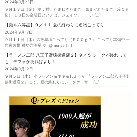
2024年9月23日
９月１３日（金） 冷Ｊ村、たまねぎたまご、気まぐれたまご（冷ＯＨ
伝） １３日の金曜日といえば、ジェイソ、、、い […]
【麺や六等星】９／１１ 夏の終わりに名物こってり
2024年9月17日
９月１１日（木）六等星塩こってり（５００ｇ？） こってり準備中 —
自家製麺 麺や六等星 ✡️ (@menya […]
【ラーメン二郎 八王子野猿街道店２】９／５ シークが終わって
も、デフォがあればよし！
2024年9月12日
９月５日（木） 小ラーメン＆ネギ＆しょうが 『ラーメン二郎八王子野
猿街道店２』にて、夏の終わりにシークァーサー […]