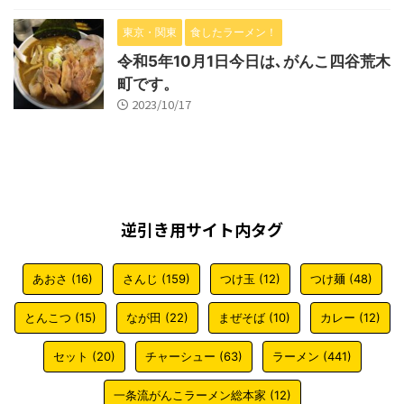
東京・関東
食したラーメン！
令和5年10月1日今日は､がんこ四谷荒木
町です。
2023/10/17
逆引き用サイト内タグ
あおさ
(16)
さんじ
(159)
つけ玉
(12)
つけ麺
(48)
とんこつ
(15)
なが田
(22)
まぜそば
(10)
カレー
(12)
セット
(20)
チャーシュー
(63)
ラーメン
(441)
一条流がんこラーメン総本家
(12)