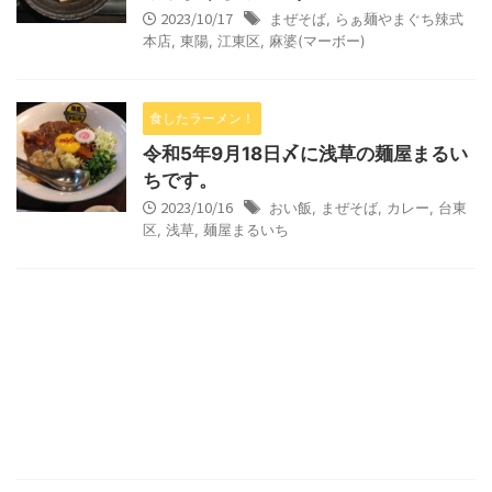
2023/10/17
まぜそば
,
らぁ麺やまぐち辣式
本店
,
東陽
,
江東区
,
麻婆(マーボー)
食したラーメン！
令和5年9月18日〆に浅草の麺屋まるい
ちです。
2023/10/16
おい飯
,
まぜそば
,
カレー
,
台東
区
,
浅草
,
麺屋まるいち