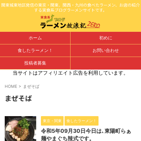
関東城東地区発信の東京・関東、関西・九州の食べたラーメン、お店の紹介
する実食系ブログラーメンサイトです。
ホーム
初めに
食したラーメン！
お問い合わせ
投稿者募集
当サイトはアフィリエイト広告を利用しています。
HOME
>
まぜそば
まぜそば
東京・関東
食したラーメン！
令和5年09月30日今日は､東陽町らぁ
麺やまぐち辣式です。