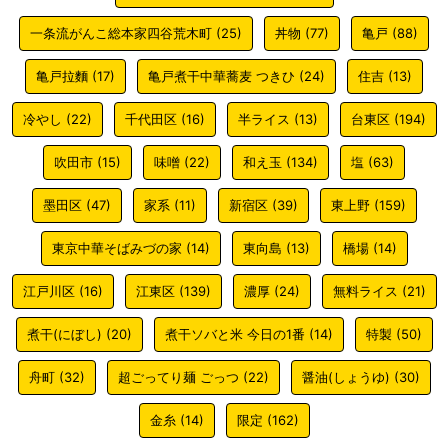
一条流がんこ総本家四谷荒木町
(25)
丼物
(77)
亀戸
(88)
亀戸拉麵
(17)
亀戸煮干中華蕎麦 つきひ
(24)
住吉
(13)
冷やし
(22)
千代田区
(16)
半ライス
(13)
台東区
(194)
吹田市
(15)
味噌
(22)
和え玉
(134)
塩
(63)
墨田区
(47)
家系
(11)
新宿区
(39)
東上野
(159)
東京中華そばみづの家
(14)
東向島
(13)
橋場
(14)
江戸川区
(16)
江東区
(139)
濃厚
(24)
無料ライス
(21)
煮干(にぼし)
(20)
煮干ソバと米 今日の1番
(14)
特製
(50)
舟町
(32)
超ごってり麺 ごっつ
(22)
醤油(しょうゆ)
(30)
金糸
(14)
限定
(162)