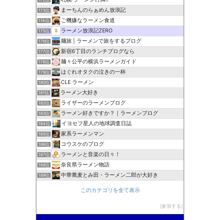
まーちんのらぁめん放浪記
173位
ご機嫌なラーメン食道
174位
ラーメン放浪記ZERO
175位
麺旅 | ラーメンで旅をするブログ
176位
新宿6丁目のランチブログなら
177位
麺々公平の横浜ラーメンガイド
178位
はぐれオタクの泣きの一杯
179位
CLE ラーメン
180位
ラーメン大好き
181位
ライザーのラーメンブログ
182位
ラーメン好きですか？｜ラーメンブログ
183位
イヨセフ星人の地球調査日誌
184位
家系ラーメンマン
185位
コウスケのブログ
186位
ラーメンと音楽の日々！
187位
奈良県ラーメン物語
188位
中華蕎麦とみ田・ラーメン二郎が大好き
189位
このカテゴリを全て表示
参加する