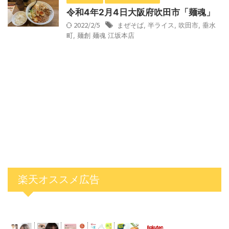
令和4年2月4日大阪府吹田市「麺魂」
2022/2/5
まぜそば
,
半ライス
,
吹田市
,
垂水
町
,
麺創 麺魂 江坂本店
楽天オススメ広告