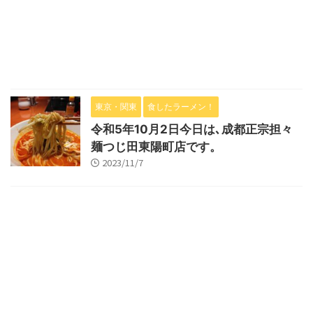
東京・関東
食したラーメン！
令和5年10月2日今日は､成都正宗担々
麺つじ田東陽町店です。
2023/11/7