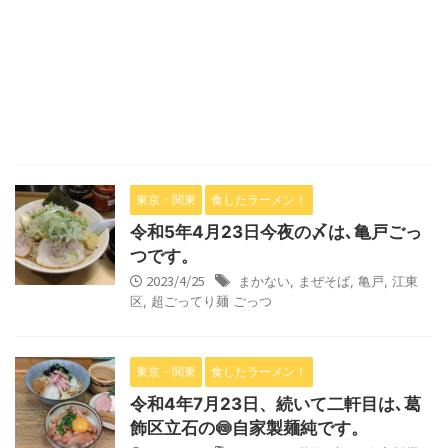
東京・関東
食したラーメン！
令和5年4月23日今夜の〆は､亀戸ごっ
つです。
2023/4/25
まかない
,
まぜそば
,
亀戸
,
江東
区
,
超ごってり麺 ごっつ
東京・関東
食したラーメン！
令和4年7月23日、続いて二軒目は､葛
飾区立石の🍥自家製麺純です。