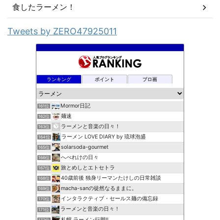
食したラーメン！
Tweets by ZERO47925011
ランキング
ポイント
ブロ画
Mormor日記
161位
麺速
162位
ラーメンと音楽の日々！
163位
ラーメン LOVE DIARY by 琉球泡盛
164位
solarsoda-gourmet
165位
へべれけの日々
166位
旅とめしとエトセトラ
167位
40歳前後 独身リーマンたけしの日常雑談
168位
macha-sanの徒然なるままに。
169位
インタラクティブ・セールス麺の備忘録
170位
ラーメンと音楽の日々！
171位
札幌 ラーメン行脚!!
172位