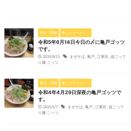
東京・関東
食したラーメン！
令和5年6月14日今日の〆に亀戸ゴッツ
です。
2023/6/15
まぜそば
,
亀戸
,
江東区
,
超ごって
り麺 ごっつ
東京・関東
食したラーメン！
令和4年4月29日深夜の亀戸ゴッツで
す｡
2023/5/7
まぜそば
,
亀戸
,
江東区
,
超ごって
り麺 ごっつ