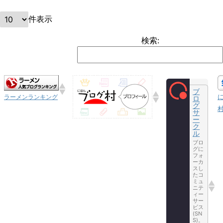
件表示
検索:
ブ
ラーメンランキング
ロ
グ
サ
ー
ク
ル
ブロ
グに
フォ
ーカ
スし
たコ
ミュ
ニテ
ィー
サー
ビス
(SN
S)。