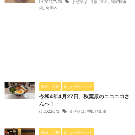
2022/7/26
まぜそば
,
丼物
,
立石
,
自家製麺
純
,
葛飾区
東京・関東
食したラーメン！
令和4年4月27日、秋葉原のニコニコさ
んへ！
2022/5/2
まぜそば
,
神田須田町
関西・九州
食したラーメン！